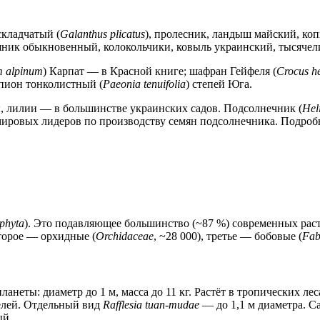
кладчатый (
Galanthus plicatus
), пролесник, ландыш майский, ко
яник обыкновенный, колокольчики, ковыль украинский, тысячел
m alpinum
) Карпат — в Красной книге; шафран Гейфеля (
Crocus he
 пион тонколистный (
Paeonia tenuifolia
) степей Юга.
ы, лилии — в большинстве украинских садов. Подсолнечник (
Hel
ировых лидеров по производству семян подсолнечника. Подроб
phyta
). Это подавляющее большинство (~87 %) современных ра
второе — орхидные (
Orchidaceae
, ~28 000), третье — бобовые (
Fab
анеты: диаметр до 1 м, масса до 11 кг. Растёт в тропических л
елей. Отдельный вид
Rafflesia tuan-mudae
— до 1,1 м диаметра. 
ый.