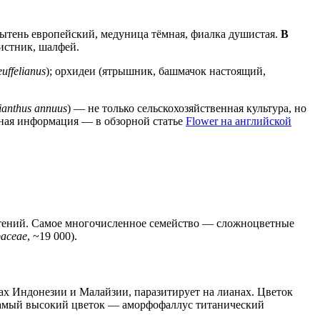
пытень европейский, медуница тёмная, фиалка душистая.
В
истник, шалфей.
uffelianus
); орхидеи (ятрышник, башмачок настоящий,
ianthus annuus
) — не только сельскохозяйственная культура, но
ная информация — в обзорной статье
Flower на английской
стений. Самое многочисленное семейство — сложноцветные
aceae
, ~19 000).
есах Индонезии и Малайзии, паразитирует на лианах. Цветок
Самый высокий цветок — аморфофаллус титанический