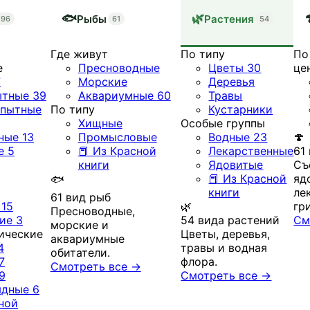
🐟
🌿
Рыбы
Растения
196
61
54
Где живут
По типу
По
е
Пресноводные
Цветы
30
це
7
Морские
Деревья
ытные
39
Аквариумные
60
Травы
опытные
По типу
Кустарники
Хищные
Особые группы
зные
13
Промысловые
Водные
23
🍄
ие
5
📕 Из Красной
Лекарственные
61
книги
Ядовитые
Съ
📕 Из Красной
яд
🐟
книги
ле
61 вид рыб
е
15
🌿
гр
Пресноводные,
гие
3
54 вида растений
См
морские и
ические
Цветы, деревья,
аквариумные
4
травы и водная
обитатели.
7
флора.
Смотреть все →
9
Смотреть все →
ядные
6
ной