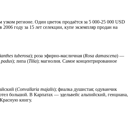
ом узком регионе. Один цветок продаётся за 5 000-25 000 USD
в 2006 году за 15 лет селекции, купе экземпляр продан на
ianthes tuberosa
); роза эфирно-масличная (
Rosa damascena
) —
 padus
); липа (
Tilia
); магнолия. Самое концентрированное
айский (
Convallaria majalis
); фиалка душистая; одуванчик
отел большой. В Карпатах — эдельвейс альпийский, генциана,
Красную книгу.