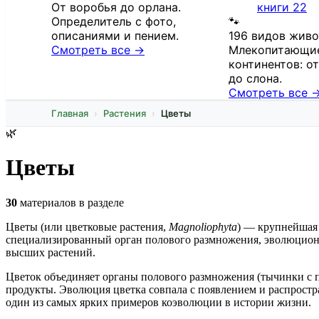
От воробья до орлана.
книги
22
Определитель с фото,
🐾
описаниями и пением.
196 видов жив
Смотреть все →
Млекопитающие
континентов: о
до слона.
Смотреть все 
Главная
Растения
Цветы
🌿
Цветы
30
материалов в разделе
Цветы (или цветковые растения,
Magnoliophyta
) — крупнейшая 
специализированный орган полового размножения, эволюцион
высших растений.
Цветок объединяет органы полового размножения (тычинки с п
продукты. Эволюция цветка совпала с появлением и распростр
один из самых ярких примеров коэволюции в истории жизни.