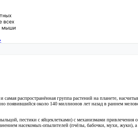
отных
 всех
т мыши
→
и самая распространённая группа растений на планете, насчит
но появившийся около 140 миллионов лет назад в раннем мело
ыльцой, пестики с яйцеклетками) с механизмами привлечения оп
анением насекомых-опылителей (пчёлы, бабочки, мухи, жуки), 