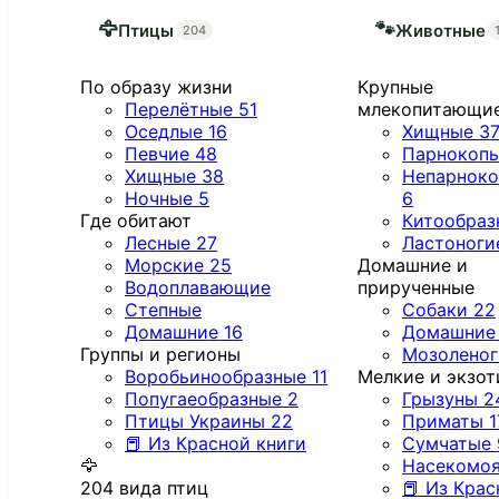
🦅
🐾
Птицы
Животные
204
По образу жизни
Крупные
Перелётные
51
млекопитающи
Оседлые
16
Хищные
3
Певчие
48
Парнокоп
Хищные
38
Непарнок
Ночные
5
6
Где обитают
Китообра
Лесные
27
Ластоног
Морские
25
Домашние и
Водоплавающие
прирученные
Степные
Собаки
22
Домашние
16
Домашни
Группы и регионы
Мозолено
Воробьинообразные
11
Мелкие и экзот
Попугаеобразные
2
Грызуны
2
Птицы Украины
22
Приматы
1
📕 Из Красной книги
Сумчатые
🦅
Насекомо
204 вида птиц
📕 Из Крас