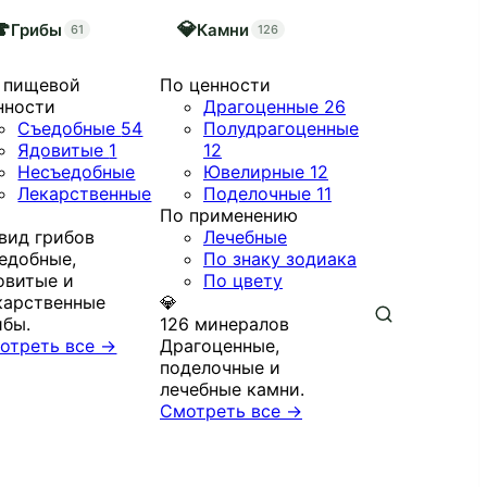
🍄
💎
Грибы
Камни
61
126
 пищевой
По ценности
нности
Драгоценные
26
Съедобные
54
Полудрагоценные
Ядовитые
1
12
Несъедобные
Ювелирные
12
Лекарственные
Поделочные
11
По применению
 вид грибов
Лечебные
едобные,
По знаку зодиака
овитые и
По цвету
карственные
💎
ибы.
126 минералов
отреть все →
Драгоценные,
поделочные и
лечебные камни.
Смотреть все →