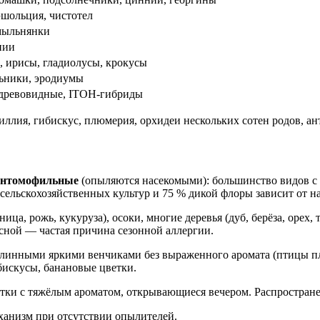
эшольция, чистотел
мыльнянки
нии
, ирисы, гладиолусы, крокусы
льники, эродиумы
 древовидные, ITOH-гибриды
ллия, гибискус, плюмерия, орхидеи нескольких сотен родов, ан
нтомофильные
(опыляются насекомыми): большинство видов с 
сельскохозяйственных культур и 75 % дикой флоры зависит от 
ца, рожь, кукуруза), осоки, многие деревья (дуб, берёза, орех,
сной — частая причина сезонной аллергии.
длинными яркими венчиками без выраженного аромата (птицы пл
бискусы, банановые цветки.
ки с тяжёлым ароматом, открывающиеся вечером. Распростране
ханизм при отсутствии опылителей.