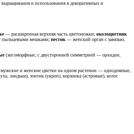
, выращивания и использования в декоративных и
же
— расширенная верхняя часть цветоножки;
околоцветник
с пыльцевыми мешками;
пестик
— женский орган с завязью,
ые
(зигоморфные, с двусторонней симметрией — орхидеи,
 мужские и женские цветки на одном растении — однодомные,
ха, ландыш), зонтик (укроп), корзинка (астровые), колос