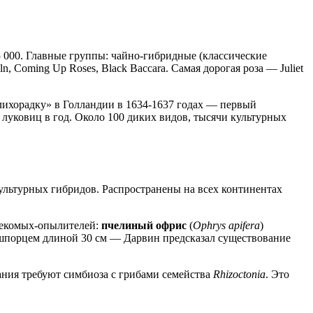
5 000. Главные группы: чайно-гибридные (классические
, Сoming Up Roses, Black Baccara. Самая дорогая роза — Juliet
лихорадку» в Голландии в 1634-1637 годах — первый
уковиц в год. Около 100 диких видов, тысячи культурных
ультурных гибридов. Распространены на всех континентах
секомых-опылителей:
пчелиный офрис
(
Ophrys apifera
)
 шпорцем длиной 30 см — Дарвин предсказал существование
ания требуют симбиоза с грибами семейства
Rhizoctonia
. Это