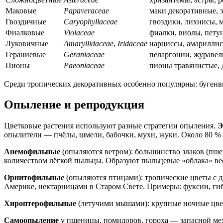
Маковые
Papaveraceae
маки декоративные, 
Гвоздичные
Caryophyllaceae
гвоздики, лихнисы, 
Фиалковые
Violaceae
фиалки, виолы, пету
Луковичные
Amaryllidaceae
,
Iridaceae
нарциссы, амариллис
Гераниевые
Geraniaceae
пеларгонии, жураве
Пионы
Paeoniaceae
пионы травянистые,
Среди тропических декоративных особенно популярны: бугенви
Опыление и репродукция
Цветковые растения используют разные стратегии опыления.
Э
опылители — пчёлы, шмели, бабочки, мухи, жуки. Около 80 % 
Анемофильные
(опыляются ветром): большинство злаков (пшени
количеством лёгкой пыльцы. Образуют пыльцевые «облака» ве
Орнитофильные
(опыляются птицами): тропические цветы с 
Америке, нектарницами в Старом Свете. Примеры: фуксии, ги
Хироптерофильные
(летучими мышами): крупные ночные цвет
Самоопыление
у пшеницы, помидоров, гороха — запасной ме