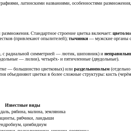
тографиями, латинскими названиями, особенностями размножения
размножения. Стандартное строение цветка включает:
цветоло
естков (привлекают опылителей);
тычинки
— мужские органы 
 с радиальной симметрией — лютик, шиповник) и
неправильн
одольные — лилии), четырёх- и пятичленные (двудольные).
етке — большинство цветковых) или
раздельнополым
(отдельно
тия объединяют цветки в более сложные структуры: кисть (черёму
Известные виды
даль, рябина, малина, земляника
ацинты, рябчики, ландыши
дендробиум, цимбидиум
ромашки, подсолнечники, циннии, георгины