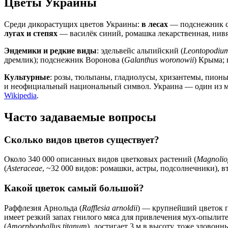
Цветы Украины
Среди дикорастущих цветов Украины:
в лесах
— подснежник с
лугах и степях
— василёк синий, ромашка лекарственная, нив
Эндемики и редкие виды
: эдельвейс альпийский (
Leontopodiu
дремлик); подснежник Воронова (
Galanthus woronowii
) Крыма;
Культурные
: розы, тюльпаны, гладиолусы, хризантемы, пион
и неофициальный национальный символ. Украина — один из м
Wikipedia
.
Часто задаваемые вопросы
Сколько видов цветов существует?
Около 340 000 описанных видов цветковых растений (
Magnolio
(
Asteraceae
, ~32 000 видов: ромашки, астры, подсолнечники), 
Какой цветок самый большой?
Раффлезия Арнольда (
Rafflesia arnoldii
) — крупнейший цветок пл
имеет резкий запах гнилого мяса для привлечения мух-опылит
(
Amorphophallus titanum
), достигает 3 м в высоту, тоже зловонн