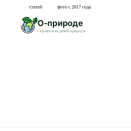
855
статей
·
11 325
фото
·
с 2017 года
О-природе
Справочник дикой природы