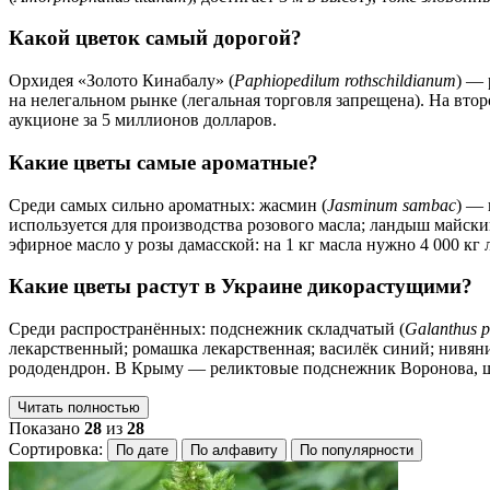
Какой цветок самый дорогой?
Орхидея «Золото Кинабалу» (
Paphiopedilum rothschildianum
) — 
на нелегальном рынке (легальная торговля запрещена). На втором
аукционе за 5 миллионов долларов.
Какие цветы самые ароматные?
Среди самых сильно ароматных: жасмин (
Jasminum sambac
) — 
используется для производства розового масла; ландыш майски
эфирное масло у розы дамасской: на 1 кг масла нужно 4 000 кг 
Какие цветы растут в Украине дикорастущими?
Среди распространённых: подснежник складчатый (
Galanthus p
лекарственный; ромашка лекарственная; василёк синий; нивян
рододендрон. В Крыму — реликтовые подснежник Воронова, ш
Читать полностью
Показано
28
из
28
Сортировка:
По дате
По алфавиту
По популярности