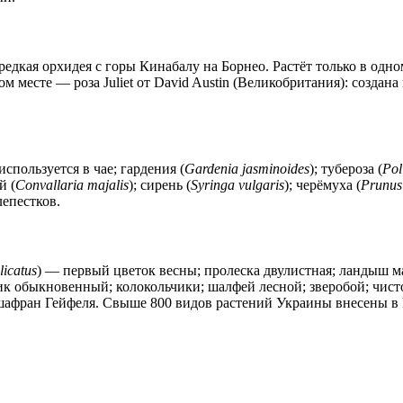
редкая орхидея с горы Кинабалу на Борнео. Растёт только в одн
 месте — роза Juliet от David Austin (Великобритания): создана 
используется в чае; гардения (
Gardenia jasminoides
); тубероза (
Pol
й (
Convallaria majalis
); сирень (
Syringa vulgaris
); черёмуха (
Prunus
лепестков.
licatus
) — первый цветок весны; пролеска двулистная; ландыш м
ик обыкновенный; колокольчики; шалфей лесной; зверобой; чист
афран Гейфеля. Свыше 800 видов растений Украины внесены в 