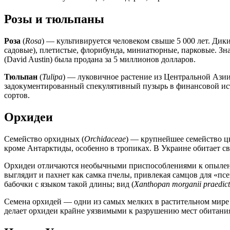
Розы и тюльпаны
Роза
(
Rosa
) — культивируется человеком свыше 5 000 лет. Дик
садовые), плетистые, флорибунда, миниатюрные, парковые. Знаме
(David Austin) была продана за 5 миллионов долларов.
Тюльпан
(
Tulipa
) — луковичное растение из Центральной Азии
задокументированный спекулятивный пузырь в финансовой ист
сортов.
Орхидеи
Семейство орхидных (
Orchidaceae
) — крупнейшее семейство ц
кроме Антарктиды, особенно в тропиках. В Украине обитает с
Орхидеи отличаются необычными приспособлениями к опылен
выглядит и пахнет как самка пчелы, привлекая самцов для «п
бабочки с языком такой длины; вид (
Xanthopan morganii praedic
Семена орхидей — одни из самых мелких в растительном мире (
делает орхидеи крайне уязвимыми к разрушению мест обитани