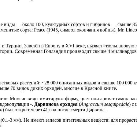
ие виды — около 100, культурных сортов и гибридов — свыше 3
нитые сорта: Peace (1945, символ окончания войны), Mr. Lincoln
 и Турции. Завезён в Европу в XVI веке, вызвал «тюльпановую 
ории. Современная Голландия производит свыше 4 миллиардов л
ветковых растений: ~28 000 описанных видов и свыше 100 000 к
выше 70 видов диких орхидей, многие в Красной книге.
ию. Многие виды имитируют форму, цвет или аромат самок на
севдокопуляции».
Дарвинова орхидея
(
Angraecum sesquipedale
) с
ta
) был открыт через 41 год после смерти Дарвина.
0,1-3 мм). Не имеют запасов питательных веществ; для прораст
я.