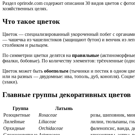
Раздел oprirode.com содержит описания 30 видов цветов с фо
хозяйственных целях.
Что такое цветок
Цветок — специализированный укороченный побег с органами 
— чашечка из чашелистиков (защищают бутон) и венчик из леп
столбиком и рыльцем.
По симметрии цветки делятся на
правильные
(актиноморфные,
фиалки, бобовые). По количеству элементов: трёхчленные (одн
Цветок может быть
обоеполым
(тычинки и пестик в одном цв
или на разных — двудомные: ива, тополь, дуб, конопля). Соцве
(злаки).
Главные группы декоративных цветов
Группа
Латынь
Розоцветные
Rosaceae
розы, шиповник, мин
Лилейные
Liliaceae
лилии, тюльпаны, ги
Орхидные
Orchidaceae
фаленопсис, ванда, 
Сложноцветные
Asteraceae
хризантемы, астры, 