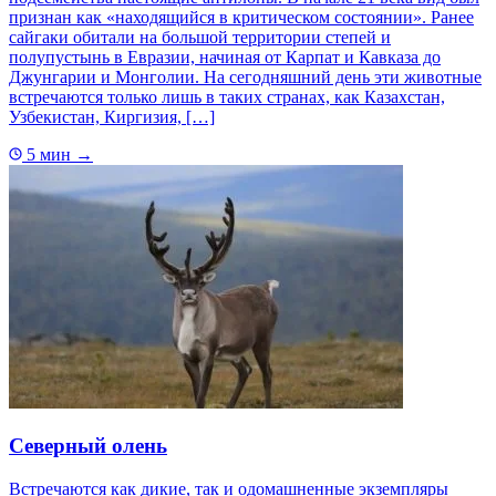
признан как «находящийся в критическом состоянии». Ранее
сайгаки обитали на большой территории степей и
полупустынь в Евразии, начиная от Карпат и Кавказа до
Джунгарии и Монголии. На сегодняшний день эти животные
встречаются только лишь в таких странах, как Казахстан,
Узбекистан, Киргизия, […]
5 мин
→
Северный олень
Встречаются как дикие, так и одомашненные экземпляры