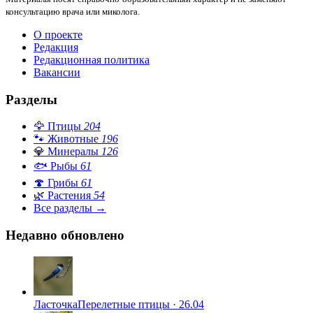
консультацию врача или миколога.
О проекте
Редакция
Редакционная политика
Вакансии
Разделы
🦅
Птицы
204
🐾
Животные
196
💎
Минералы
126
🐟
Рыбы
61
🍄
Грибы
61
🌿
Растения
54
Все разделы →
Недавно обновлено
Ласточка
Перелетные птицы
·
26.04