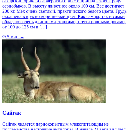
сахарский орикс и саблерогий орикс и принадлежит к роду
сернобыков. В высоту животное около 100 см. Вес достигает
200 кг. Мех очень светлый, практического белого цвета. Грудь
окрашена в красно-коричневый цвет. Как самцы, так и самки
обладают очень длинными, тонкими, почти ровными рогами,
от 100 до 125 см в […]
5 мин
→
Сайгак
Сайгак является парнокопытным млекопитающим из
подсемейства настоящие антилопы. В начале 21 века вид был