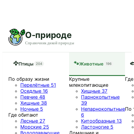
О-природе
Справочник дикой природы
🦅
🐾

Птицы
Животные
204
196
По образу жизни
Крупные
Где
Перелётные
51
млекопитающие
Оседлые
16
Хищные
37
Певчие
48
Парнокопытные
Хищные
38
39
Ночные
5
Непарнокопытные
По 
Где обитают
6
Лесные
27
Китообразные
13
Морские
25
Ластоногие
5
Водоплавающие
Домашние и