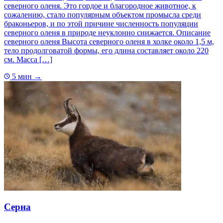
северного оленя. Это гордое и благородное животное, к
сожалению, стало популярным объектом промысла среди
браконьеров, и по этой причине численность популяции
северного оленя в природе неуклонно снижается. Описание
северного оленя Высота северного оленя в холке около 1,5 м,
тело продолговатой формы, его длина составляет около 220
см. Масса […]
5 мин
→
Серна