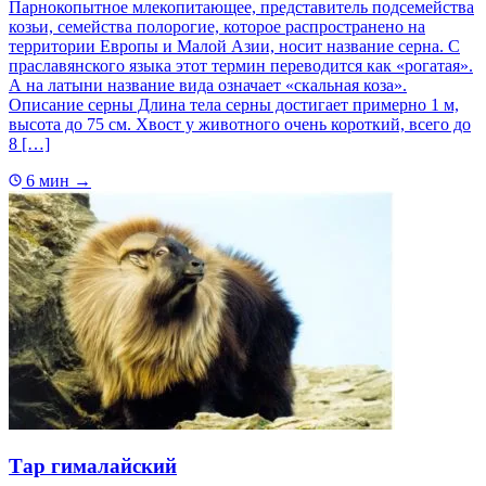
Парнокопытное млекопитающее, представитель подсемейства
козьи, семейства полорогие, которое распространено на
территории Европы и Малой Азии, носит название серна. С
праславянского языка этот термин переводится как «рогатая».
А на латыни название вида означает «скальная коза».
Описание серны Длина тела серны достигает примерно 1 м,
высота до 75 см. Хвост у животного очень короткий, всего до
8 […]
6 мин
→
Тар гималайский