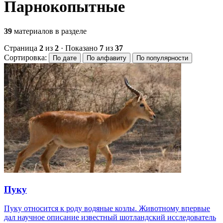
Парнокопытные
39
материалов в разделе
Страница
2
из
2
· Показано
7
из
37
Сортировка:
По дате
По алфавиту
По популярности
Пуку
Пуку относится к роду водяные козлы. Животному впервые
дал научное описание известный шотландский исследователь