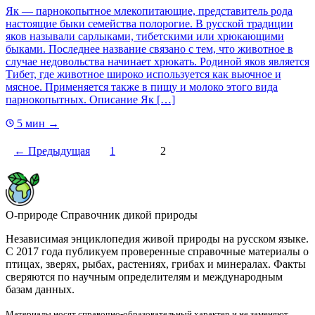
Як — парнокопытное млекопитающие, представитель рода
настоящие быки семейства полорогие. В русской традиции
яков называли сарлыками, тибетскими или хрюкающими
быками. Последнее название связано с тем, что животное в
случае недовольства начинает хрюкать. Родиной яков является
Тибет, где животное широко используется как вьючное и
мясное. Применяется также в пищу и молоко этого вида
парнокопытных. Описание Як […]
5 мин
→
← Предыдущая
1
2
О-природе
Справочник дикой природы
Независимая энциклопедия живой природы на русском языке.
С 2017 года публикуем проверенные справочные материалы о
птицах, зверях, рыбах, растениях, грибах и минералах. Факты
сверяются по научным определителям и международным
базам данных.
Материалы носят справочно-образовательный характер и не заменяют