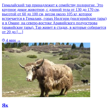
Гималайский тар принадлежит к семейству полорогие. Это
крупное дикое животное, с длиной тела от 130 до 170 см,
высотой от 60 до 100 см, весом около 105 кг, которое
встречается в Гималаях, горах Нилгири (нилгирийские тары)
и в Омане, на северо-востоке Аравийского полуострова
(аравийские тары). Тар живет в стадах, в которые собирается
от 20 до […]
4 мин
→
Як