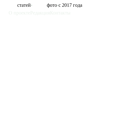
855
статей
·
11 325
фото
·
с 2017 года
О проекте
Редакция
Контакты