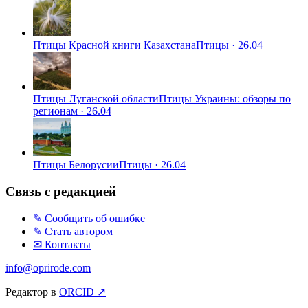
Птицы Красной книги Казахстана
Птицы
·
26.04
Птицы Луганской области
Птицы Украины: обзоры по
регионам
·
26.04
Птицы Белорусии
Птицы
·
26.04
Связь с редакцией
✎ Сообщить об ошибке
✎ Стать автором
✉ Контакты
info@oprirode.com
Редактор в
ORCID ↗