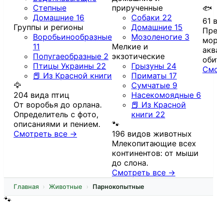
Степные
прирученные
🐟
Домашние
16
Собаки
22
61 
Группы и регионы
Домашние
15
Пре
Воробьинообразные
Мозоленогие
3
мор
11
Мелкие и
акв
Попугаеобразные
2
экзотические
оби
Птицы Украины
22
Грызуны
24
Смо
📕 Из Красной книги
Приматы
17
🦅
Сумчатые
9
204 вида птиц
Насекомоядные
6
От воробья до орлана.
📕 Из Красной
Определитель с фото,
книги
22
описаниями и пением.
🐾
Смотреть все →
196 видов животных
Млекопитающие всех
континентов: от мыши
до слона.
Смотреть все →
Главная
Животные
Парнокопытные
🐾