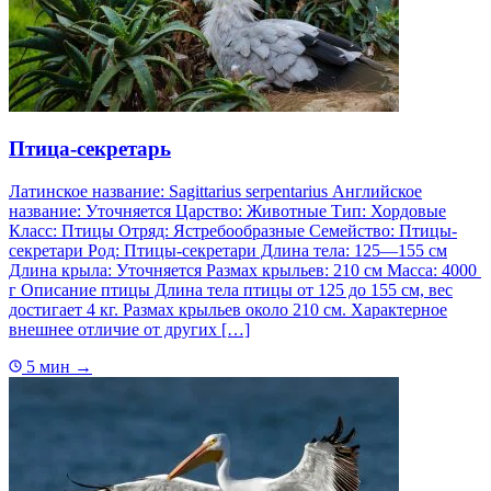
Птица-секретарь
Латинское название: Sagittarius serpentarius Английское
название: Уточняется Царство: Животные Тип: Хордовые
Класс: Птицы Отряд: Ястребообразные Семейство: Птицы-
секретари Род: Птицы-секретари Длина тела: 125—155 см
Длина крыла: Уточняется Размах крыльев: 210 см Масса: 4000
г Описание птицы Длина тела птицы от 125 до 155 см, вес
достигает 4 кг. Размах крыльев около 210 см. Характерное
внешнее отличие от других […]
5 мин
→