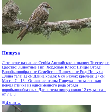
Пищуха
Латинское название: Certhia Английское название: Treecreeper
Царство: Животные Тип: Хордовые Класс: Птицы Отряд:
Воробьинообразные Семейство: Пищуховые Род: Пищухи
Длина тела: 12 см Длина крыла: 6 см Размах крыльев: 27 см
Масса: 7—13 г Описание птицы Пищуха – это маленькая
певчая птичка из одноименного рода отряда
воробьинообразных. Длина тела пищух около 12 см, масса –
от 7 […]
4 мин
→