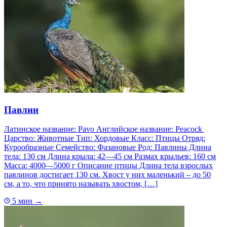
Павлин
Латинское название: Pavo Английское название: Peacock
Царство: Животные Тип: Хордовые Класс: Птицы Отряд:
Курообразные Семейство: Фазановые Род: Павлины Длина
тела: 130 см Длина крыла: 42—45 см Размах крыльев: 160 см
Масса: 4000—5000 г Описание птицы Длина тела взрослых
павлинов достигает 130 см. Хвост у них маленький – до 50
см, а то, что принято называть хвостом, […]
5 мин
→