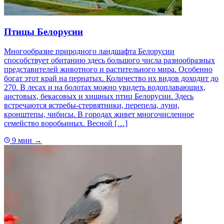
Птицы Белорусии
Многообразие природного ландшафта Белорусии
способствует обитанию здесь большого числа разнообразных
представителей животного и растительного мира. Особенно
богат этот край на пернатых. Количество их видов доходит до
270. В лесах и на болотах можно увидеть водоплавающих,
аистовых, бекасовых и хищных птиц Белорусии. Здесь
встречаются ястребы-стервятники, перепела, луни,
кронштепы, чибисы. В городах живет многочисленное
семейство воробьиных. Весной […]
9 мин
→