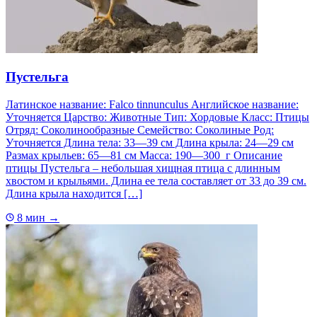
Пустельга
Латинское название: Falco tinnunculus Английское название:
Уточняется Царство: Животные Тип: Хордовые Класс: Птицы
Отряд: Соколинообразные Семейство: Соколиные Род:
Уточняется Длина тела: 33—39 см Длина крыла: 24—29 см
Размах крыльев: 65—81 см Масса: 190—300 г Описание
птицы Пустельга – небольшая хищная птица с длинным
хвостом и крыльями. Длина ее тела составляет от 33 до 39 см.
Длина крыла находится […]
8 мин
→