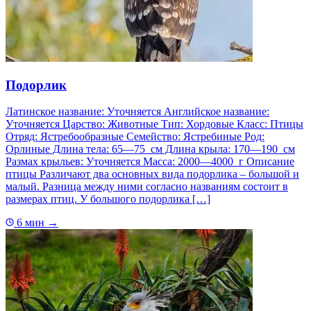
Подорлик
Латинское название: Уточняется Английское название:
Уточняется Царство: Животные Тип: Хордовые Класс: Птицы
Отряд: Ястребообразные Семейство: Ястребиные Род:
Орлиные Длина тела: 65—75 см Длина крыла: 170—190 см
Размах крыльев: Уточняется Масса: 2000—4000 г Описание
птицы Различают два основных вида подорлика – большой и
малый. Разница между ними согласно названиям состоит в
размерах птиц. У большого подорлика […]
6 мин
→