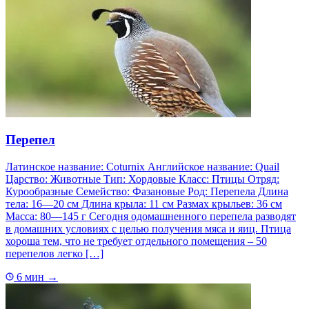
Перепел
Латинское название: Coturnix Английское название: Quail
Царство: Животные Тип: Хордовые Класс: Птицы Отряд:
Курообразные Семейство: Фазановые Род: Перепела Длина
тела: 16—20 см Длина крыла: 11 см Размах крыльев: 36 см
Масса: 80—145 г Сегодня одомашненного перепела разводят
в домашних условиях с целью получения мяса и яиц. Птица
хороша тем, что не требует отдельного помещения – 50
перепелов легко […]
6 мин
→