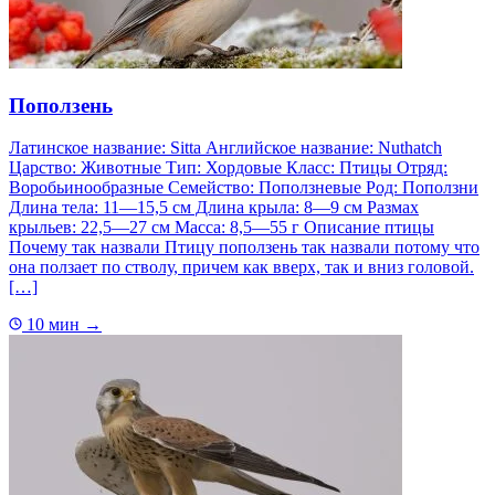
Поползень
Латинское название: Sitta Английское название: Nuthatch
Царство: Животные Тип: Хордовые Класс: Птицы Отряд:
Воробьинообразные Семейство: Поползневые Род: Поползни
Длина тела: 11—15,5 см Длина крыла: 8—9 см Размах
крыльев: 22,5—27 см Масса: 8,5—55 г Описание птицы
Почему так назвали Птицу поползень так назвали потому что
она ползает по стволу, причем как вверх, так и вниз головой.
[…]
10 мин
→