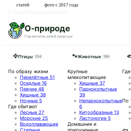
855
статей
·
11 325
фото
·
с 2017 года
О проекте
Редакция
Контакты
О-природе
Справочник дикой природы
🦅
🐾

Птицы
Животные
204
196
По образу жизни
Крупные
Где
Перелётные
51
млекопитающие
Оседлые
16
Хищные
37
Певчие
48
Парнокопытные
Хищные
38
39
Ночные
5
Непарнокопытные
По 
Где обитают
6
Лесные
27
Китообразные
13
Морские
25
Ластоногие
5
Водоплавающие
Домашние и
Степные
прирученные
🐟