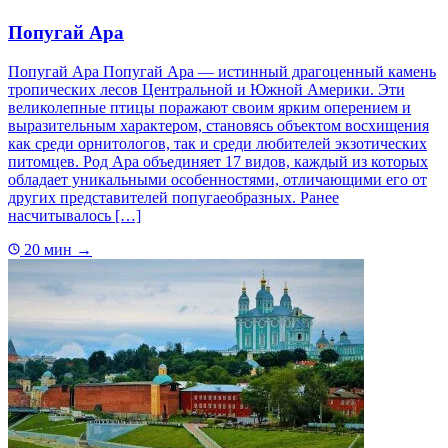
Попугай Ара
Попугай Ара Попугай Ара — истинный драгоценный камень
тропических лесов Центральной и Южной Америки. Эти
великолепные птицы поражают своим ярким оперением и
выразительным характером, становясь объектом восхищения
как среди орнитологов, так и среди любителей экзотических
питомцев. Род Ара объединяет 17 видов, каждый из которых
обладает уникальными особенностями, отличающими его от
других представителей попугаеобразных. Ранее
насчитывалось […]
20 мин
→