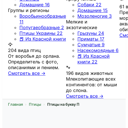
Домашние
16
Собаки
22
61 
Группы и регионы
Домашние
15
Пре
Воробьинообразные
Мозоленогие
3
мор
11
Мелкие и
акв
Попугаеобразные
2
экзотические
оби
Птицы Украины
22
Грызуны
24
Смо
📕 Из Красной книги
Приматы
17
🦅
Сумчатые
9
204 вида птиц
Насекомоядные
6
От воробья до орлана.
📕 Из Красной
Определитель с фото,
книги
22
описаниями и пением.
🐾
Смотреть все →
196 видов животных
Млекопитающие всех
континентов: от мыши
до слона.
Смотреть все →
Главная
Птицы
Птицы на букву П