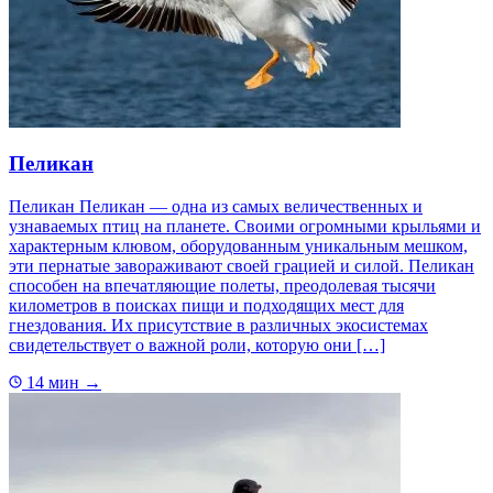
Пеликан
Пеликан Пеликан — одна из самых величественных и
узнаваемых птиц на планете. Своими огромными крыльями и
характерным клювом, оборудованным уникальным мешком,
эти пернатые завораживают своей грацией и силой. Пеликан
способен на впечатляющие полеты, преодолевая тысячи
километров в поисках пищи и подходящих мест для
гнездования. Их присутствие в различных экосистемах
свидетельствует о важной роли, которую они […]
14 мин
→