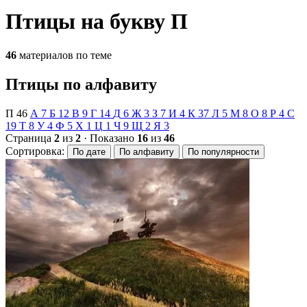
Птицы на букву П
46
материалов по теме
Птицы по алфавиту
П
46
А
7
Б
12
В
9
Г
14
Д
6
Ж
3
З
7
И
4
К
37
Л
5
М
8
О
8
Р
4
С
19
Т
8
У
4
Ф
5
Х
1
Ц
1
Ч
9
Щ
2
Я
3
Страница
2
из
2
· Показано
16
из
46
Сортировка:
По дате
По алфавиту
По популярности