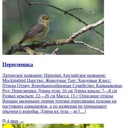
Пересмешка
Латинское название: Hippolais Английское название:
Mockingbird Царство: Животные Тип: Хордовые Класс:
Птицы Отряд: Воробьинообразные Семейство: Камышковые
Род: Пересмешки Длина тела: 16 см Длина крыла: 7—8 см
Размах крыльев: 22—26 см Масса: 15 г Описание птицы
Внешне маленькие певчие птички пересмешки похожи на
настоящих камышовок, а по размерам не превышают
обычного воробья. Длина их тела – до […]
4 мин
→