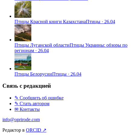
Птицы Красной книги Казахстана
Птицы
·
26.04
Птицы Луганской области
Птицы Украины: обзоры по
регионам
·
26.04
Птицы Белорусии
Птицы
·
26.04
Связь с редакцией
✎ Сообщить об ошибке
✎ Стать автором
✉ Контакты
info@oprirode.com
Редактор в
ORCID ↗