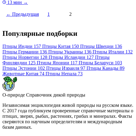
13 мин
→
← Предыдущая
1
2
Популярные подборки
Птицы Индии
157
Птицы Китая
150
Птицы Швеции
136
Птицы Германии
136
Птицы Украины
136
Птицы Италии
132
Птицы Норвегии
128
Птицы Исландии
127
Птицы
Финляндии
125
Птицы Японии
117
Птицы Беларуси
103
Птицы Эстонии
102
Птицы Израиля
97
Птицы Канады
89
Животные Китая
74
Птицы Непала
73
О-природе
Справочник дикой природы
Независимая энциклопедия живой природы на русском языке.
С 2017 года публикуем проверенные справочные материалы о
птицах, зверях, рыбах, растениях, грибах и минералах. Факты
сверяются по научным определителям и международным
базам данных.