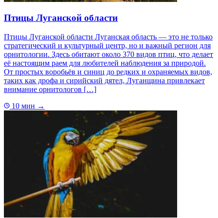
Птицы Луганской области
Птицы Луганской области Луганская область — это не только
стратегический и культурный центр, но и важный регион для
орнитологии. Здесь обитают около 370 видов птиц, что делает
её настоящим раем для любителей наблюдения за природой.
От простых воробьёв и синиц до редких и охраняемых видов,
таких как дрофа и сирийский дятел, Луганщина привлекает
внимание орнитологов […]
10 мин
→