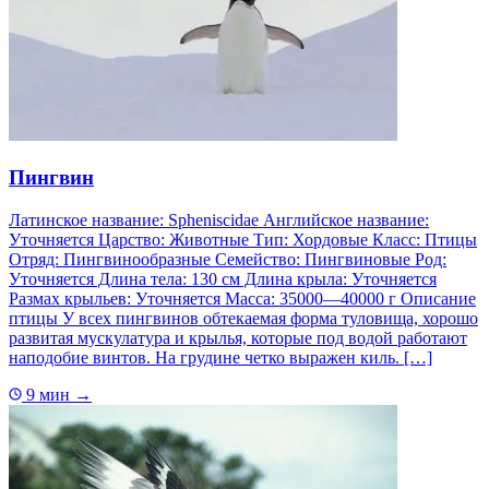
Пингвин
Латинское название: Spheniscidae Английское название:
Уточняется Царство: Животные Тип: Хордовые Класс: Птицы
Отряд: Пингвинообразные Семейство: Пингвиновые Род:
Уточняется Длина тела: 130 см Длина крыла: Уточняется
Размах крыльев: Уточняется Масса: 35000—40000 г Описание
птицы У всех пингвинов обтекаемая форма туловища, хорошо
развитая мускулатура и крылья, которые под водой работают
наподобие винтов. На грудине четко выражен киль. […]
9 мин
→