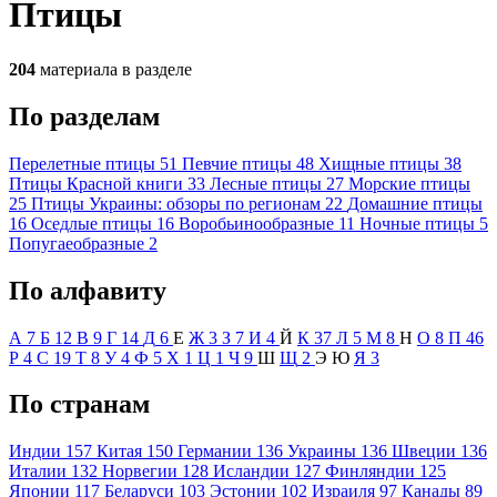
Птицы
204
материала в разделе
По разделам
Перелетные птицы
51
Певчие птицы
48
Хищные птицы
38
Птицы Красной книги
33
Лесные птицы
27
Морские птицы
25
Птицы Украины: обзоры по регионам
22
Домашние птицы
16
Оседлые птицы
16
Воробьинообразные
11
Ночные птицы
5
Попугаеобразные
2
По алфавиту
А
7
Б
12
В
9
Г
14
Д
6
Е
Ж
3
З
7
И
4
Й
К
37
Л
5
М
8
Н
О
8
П
46
Р
4
С
19
Т
8
У
4
Ф
5
Х
1
Ц
1
Ч
9
Ш
Щ
2
Э
Ю
Я
3
По странам
Индии
157
Китая
150
Германии
136
Украины
136
Швеции
136
Италии
132
Норвегии
128
Исландии
127
Финляндии
125
Японии
117
Беларуси
103
Эстонии
102
Израиля
97
Канады
89