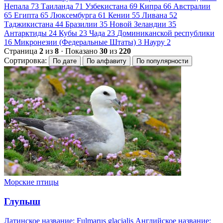
Непала
73
Таиланда
71
Узбекистана
69
Кипра
66
Австралии
65
Египта
65
Люксембурга
61
Кении
55
Ливана
52
Таджикистана
44
Бразилии
35
Новой Зеландии
35
Антарктиды
24
Кубы
23
Чада
23
Доминиканской республики
16
Микронезии (Федеральные Штаты)
3
Науру
2
Страница
2
из
8
· Показано
30
из
220
Сортировка:
По дате
По алфавиту
По популярности
Морские птицы
Глупыш
Латинское название: Fulmarus glacialis Английское название: