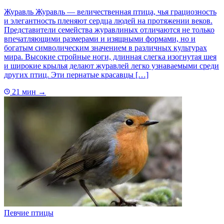
Журавль Журавль — величественная птица, чья грациозность
и элегантность пленяют сердца людей на протяжении веков.
Представители семейства журавлиных отличаются не только
впечатляющими размерами и изящными формами, но и
богатым символическим значением в различных культурах
мира. Высокие стройные ноги, длинная слегка изогнутая шея
и широкие крылья делают журавлей легко узнаваемыми среди
других птиц. Эти пернатые красавцы […]
21 мин
→
Певчие птицы