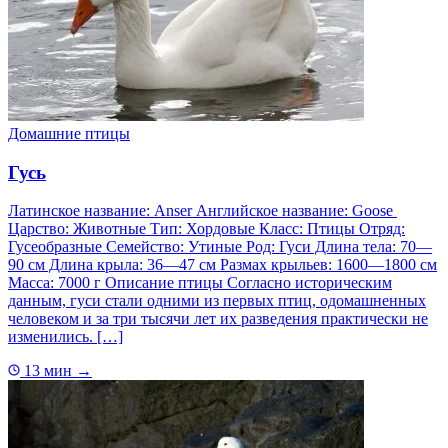
Домашние птицы
Гусь
Латинское название: Anser Английское название: Goose
Царство: Животные Тип: Хордовые Класс: Птицы Отряд:
Гусеобразные Семейство: Утиные Род: Гуси Длина тела: 70—
90 см Длина крыла: 36—47 см Размах крыльев: 1600—1800 см
Масса: 7000 г Описание птицы Согласно историческим
данным, гуси стали одними из первых птиц, одомашненных
человеком и за три тысячи лет их разведения практически не
изменились. […]
13 мин
→