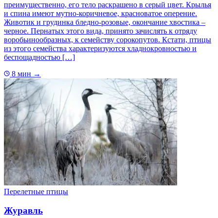
преимущественно, его тело раскрашено в серый цвет. Крылья
и спина имеют мутно-коричневое, красноватое оперение.
Животик и грудинка бледно-розовые, окончание хвостика –
черное. Пернатых этого вида, принято зачислять к отряду
воробьинообразных, к семейству сорокопутов. Кстати, птицы
из этого семейства характеризуются хладнокровностью и
беспощадностью […]
8 мин
→
Перелетные птицы
Журавль