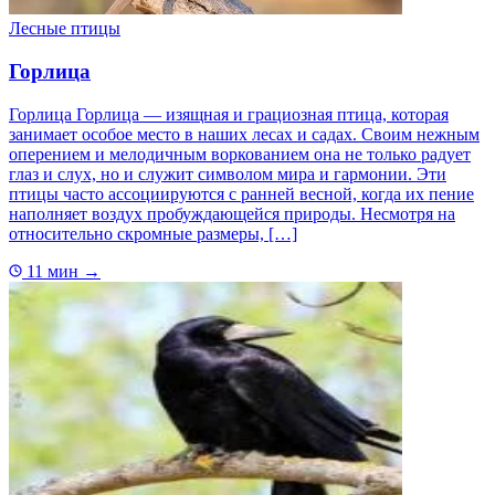
Лесные птицы
Горлица
Горлица Горлица — изящная и грациозная птица, которая
занимает особое место в наших лесах и садах. Своим нежным
оперением и мелодичным воркованием она не только радует
глаз и слух, но и служит символом мира и гармонии. Эти
птицы часто ассоциируются с ранней весной, когда их пение
наполняет воздух пробуждающейся природы. Несмотря на
относительно скромные размеры, […]
11 мин
→