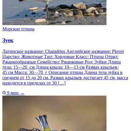
Морские птицы
Зуек
Латинское название: Charadrius Английское название: Plover
Царство: Животные Тип: Хордовые Класс: Птицы Отряд:
Ржанкообразные Семейство: Ржанковые Род: Зуйки Длина
тела: 15—20 см Длина крыла: 10—13 см Размах крыльев:
45 см Масса: 30—70 г Описание птицы Длина тела зуйка в
среднем от 15 до 20 см. Размах крыльев достигает 45 см, масса
находится в пределах от 30 […]
9 мин
→