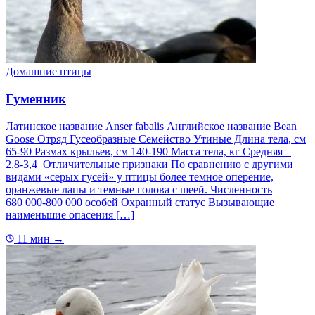
Домашние птицы
Гуменник
Латинское название Anser fabalis Английское название Bean
Goose Отряд Гусеобразные Семейство Утиные Длина тела, см
65-90 Размах крыльев, см 140-190 Масса тела, кг Средняя –
2,8-3,4 Отличительные признаки По сравнению с другими
видами «серых гусей» у птицы более темное оперение,
оранжевые лапы и темные голова с шеей. Численность
680 000-800 000 особей Охранный статус Вызывающие
наименьшие опасения […]
11 мин
→