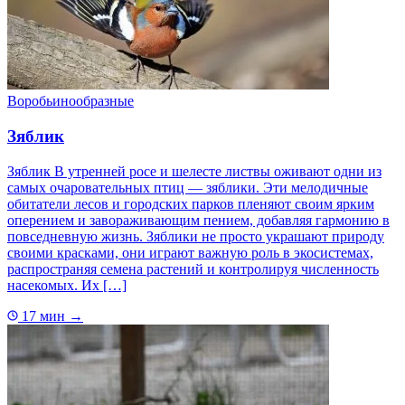
Воробьинообразные
Зяблик
Зяблик В утренней росе и шелесте листвы оживают одни из
самых очаровательных птиц — зяблики. Эти мелодичные
обитатели лесов и городских парков пленяют своим ярким
оперением и завораживающим пением, добавляя гармонию в
повседневную жизнь. Зяблики не просто украшают природу
своими красками, они играют важную роль в экосистемах,
распространяя семена растений и контролируя численность
насекомых. Их […]
17 мин
→