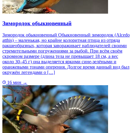
Зимородок обыкновенный
Зимородок обыкновенный Обыкновенный зимородок (Alcedo
atthis) – маленькая, но крайне колоритная птица из отряда
ракшеобразных, которая завораживает наблюдателей своими
стремительными погружениями за рыбой. При всём своём
скромном размере (длина тела не превышает 18 см, а вес
около 30–45 г) она выделяется яркими сине-зелёными и
оранжевыми тонами оперения. Долгое время данный вид был
окружён легендами о […]
16 мин
→