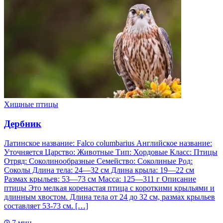
Хищные птицы
Дербник
Латинское название: Falco columbarius Английское название:
Уточняется Царство: Животные Тип: Хордовые Класс: Птицы
Отряд: Соколинообразные Семейство: Соколиные Род:
Соколы Длина тела: 24—32 см Длина крыла: 19—22 см
Размах крыльев: 53—73 см Масса: 125—311 г Описание
птицы Это мелкая коренастая птица с короткими крыльями и
длинным хвостом. Длина тела от 24 до 32 см, размах крыльев
составляет 53-73 см. […]
7 мин
→