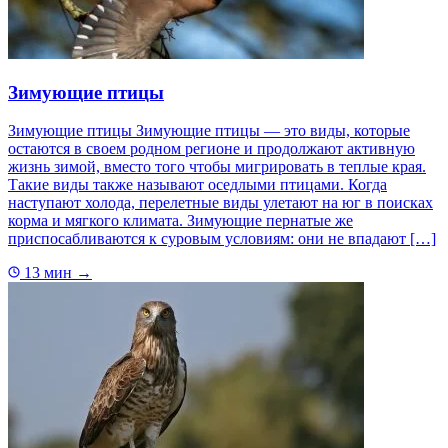
Зимующие птицы
Зимующие птицы Зимующие птицы — это виды, которые
остаются в своем родном регионе и продолжают активную
жизнь зимой, вместо того чтобы мигрировать в теплые края.
Такие виды также называют оседлыми птицами. Когда
наступают холода, перелетные виды улетают на юг в поисках
корма и мягкого климата. Зимующие пернатые же
приспосабливаются к суровым условиям: они не впадают […]
13 мин
→