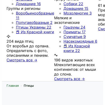
Домашние
16
Собаки
22
61 
Группы и регионы
Домашние
15
Пре
Воробьинообразные
Мозоленогие
3
мор
11
Мелкие и
акв
Попугаеобразные
2
экзотические
оби
Птицы Украины
22
Грызуны
24
Смо
📕 Из Красной книги
Приматы
17
🦅
Сумчатые
9
204 вида птиц
Насекомоядные
6
От воробья до орлана.
📕 Из Красной
Определитель с фото,
книги
22
описаниями и пением.
🐾
Смотреть все →
196 видов животных
Млекопитающие всех
континентов: от мыши
до слона.
Смотреть все →
Главная
Птицы