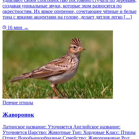
удивляют своей способностью постоянно стучать по деревьям,
создавая уникальные звуки, которые эхом разносятся по
окрестностям. Их яркое оперение, сочетающее чёрные и белые
тона с яркими акцентами на голове, делает дятлов легко […]
16 мин
→
Певчие птицы
Жаворонок
Латинское название: Уточняется Английское название:
Уточняется Царство: Животные Тип: Хордовые Класс: Птицы
Отряд: Воробьинообразные Семейство: Жаворонковые Род: