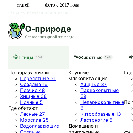
855
статей
·
11 325
фото
·
с 2017 года
О проекте
Редакция
Контакты
О-природе
Справочник дикой природы
🦅
🐾

Птицы
Животные
204
196
По образу жизни
Крупные
Где
Перелётные
51
млекопитающие
Оседлые
16
Хищные
37
Певчие
48
Парнокопытные
Хищные
38
39
Ночные
5
Непарнокопытные
По 
Где обитают
6
Лесные
27
Китообразные
13
Морские
25
Ластоногие
5
Водоплавающие
Домашние и
Степные
прирученные
🐟