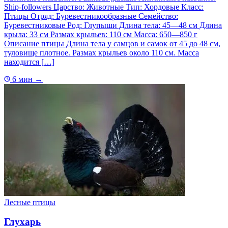
Ship-followers Царство: Животные Тип: Хордовые Класс:
Птицы Отряд: Буревестникообразные Семейство:
Буревестниковые Род: Глупыши Длина тела: 45—48 см Длина
крыла: 33 см Размах крыльев: 110 см Масса: 650—850 г
Описание птицы Длина тела у самцов и самок от 45 до 48 см,
туловище плотное. Размах крыльев около 110 см. Масса
находится […]
6 мин
→
Лесные птицы
Глухарь