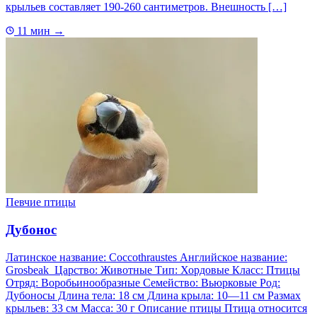
крыльев составляет 190-260 сантиметров. Внешность […]
11 мин
→
Певчие птицы
Дубонос
Латинское название: Coccothraustes Английское название:
Grosbeak Царство: Животные Тип: Хордовые Класс: Птицы
Отряд: Воробьинообразные Семейство: Вьюрковые Род:
Дубоносы Длина тела: 18 см Длина крыла: 10—11 см Размах
крыльев: 33 см Масса: 30 г Описание птицы Птица относится