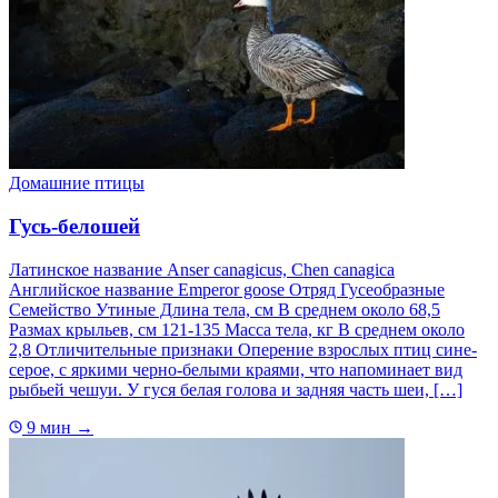
Домашние птицы
Гусь-белошей
Латинское название Anser canagicus, Chen canagica
Английское название Emperor goose Отряд Гусеобразные
Семейство Утиные Длина тела, см В среднем около 68,5
Размах крыльев, см 121-135 Масса тела, кг В среднем около
2,8 Отличительные признаки Оперение взрослых птиц сине-
серое, с яркими черно-белыми краями, что напоминает вид
рыбьей чешуи. У гуся белая голова и задняя часть шеи, […]
9 мин
→