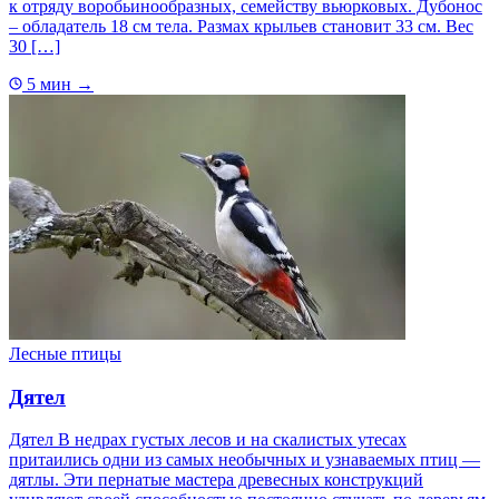
к отряду воробьинообразных, семейству вьюрковых. Дубонос
– обладатель 18 см тела. Размах крыльев становит 33 см. Вес
30 […]
5 мин
→
Лесные птицы
Дятел
Дятел В недрах густых лесов и на скалистых утесах
притаились одни из самых необычных и узнаваемых птиц —
дятлы. Эти пернатые мастера древесных конструкций