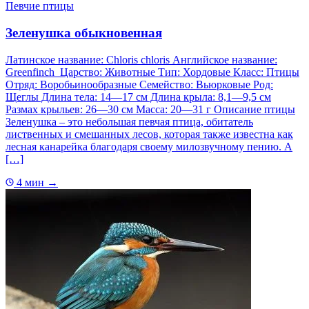
Певчие птицы
Зеленушка обыкновенная
Латинское название: Chloris chloris Английское название:
Greenfinch Царство: Животные Тип: Хордовые Класс: Птицы
Отряд: Воробьинообразные Семейство: Вьюрковые Род:
Щеглы Длина тела: 14—17 см Длина крыла: 8,1—9,5 см
Размах крыльев: 26—30 см Масса: 20—31 г Описание птицы
Зеленушка – это небольшая певчая птица, обитатель
лиственных и смешанных лесов, которая также известна как
лесная канарейка благодаря своему милозвучному пению. А
[…]
4 мин
→