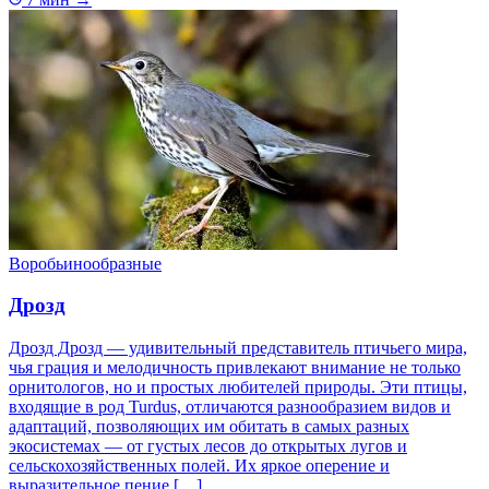
Воробьинообразные
Дрозд
Дрозд Дрозд — удивительный представитель птичьего мира,
чья грация и мелодичность привлекают внимание не только
орнитологов, но и простых любителей природы. Эти птицы,
входящие в род Turdus, отличаются разнообразием видов и
адаптаций, позволяющих им обитать в самых разных
экосистемах — от густых лесов до открытых лугов и
сельскохозяйственных полей. Их яркое оперение и
выразительное пение […]