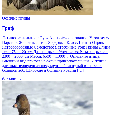
Оседлые птицы
Гриф
Латинское название: Gyps Английское название: Уточняется
Царство: Животные Тип: Хордовые Класс: Птицы Отряд:
Ястребообразные Семейство: Ястребиные Род: Грифы Длина
тела: 75—120 см Длина крыла: Уточняется Размах крыльев:
2300—2800 см Масса: 6500—11000 г Описание птицы
Внешний вид грифов не очень привлекательный. У птицы
длинная неоперенная шея, крупный загнутый вниз клюв,
большой зоб. Широкие и большие крылья […]
7 мин
→