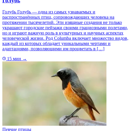
Голубь
Голубь Голубь — одна из самых узнаваемых и
распространённых птиц, сопровождающих человека на
протяжении тысячелетий. Эти изящные создания не только
украшают городские пейзажи своими грациозными полетами,
но и играют важную роль в культурных и научных аспектах
человеческой жизни. Род Columba включает множество видов,
каждый из которых обладает уникальными чертами и
адаптациями, позволяющими им процветать в […]
15 мин
→
Певчие птицы