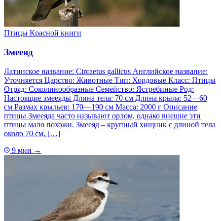
Птицы Красной книги
Змееяд
Латинское название: Circaetus gallicus Английское название:
Уточняется Царство: Животные Тип: Хордовые Класс: Птицы
Отряд: Соколинообразные Семейство: Ястребиные Род:
Настоящие змееяды Длина тела: 70 см Длина крыла: 52—60
см Размах крыльев: 170—190 см Масса: 2000 г Описание
птицы Змееяда часто называют орлом, однако внешне эти
птицы мало похожи. Змееяд – крупный хищник с длиной тела
около 70 см, […]
9 мин
→