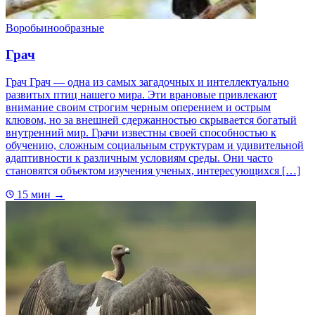
Воробьинообразные
Грач
Грач Грач — одна из самых загадочных и интеллектуально
развитых птиц нашего мира. Эти врановые привлекают
внимание своим строгим черным оперением и острым
клювом, но за внешней сдержанностью скрывается богатый
внутренний мир. Грачи известны своей способностью к
обучению, сложным социальным структурам и удивительной
адаптивности к различным условиям среды. Они часто
становятся объектом изучения ученых, интересующихся […]
15 мин
→